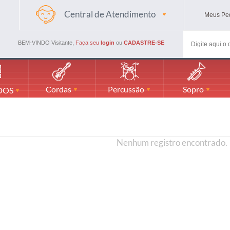
Central de Atendimento
Meus
Pe
(48) 3045-4661
(48) 988594116
BEM-VINDO Visitante,
Faça seu
login
ou
CADASTRE-SE
mercadaodamusicaml@gmail.com
Cordas
Percussão
Sopro
DOS
Nenhum registro encontrado.