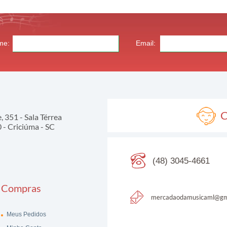
me:
Email:
C
 351 - Sala Térrea
- Criciúma - SC
(48) 3045-4661
Compras
mercadaodamusicaml@gm
Meus Pedidos