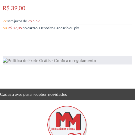
R$ 39,00
7x
sem juros
de
R$ 5,57
ou
R$ 37,05
no cartão, Depósito Bancário ou pix
15
Produtos
Cadastre-se
para receber
novidades