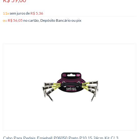
11x
sem juros
de
R$ 5,36
ou
R$ 56,05
no cartão, Depósito Bancário ou pix
Cabo Para Pedais Ernieball P06050 Preto P10 15,24cm Kit C/ 3