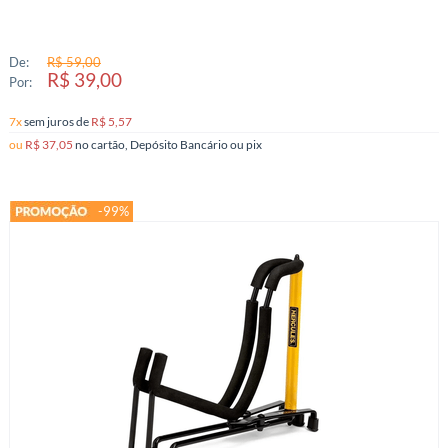
De:
R$ 59,00
R$ 39,00
Por:
7x
sem juros
de
R$ 5,57
ou
R$ 37,05
no cartão, Depósito Bancário ou pix
-99%