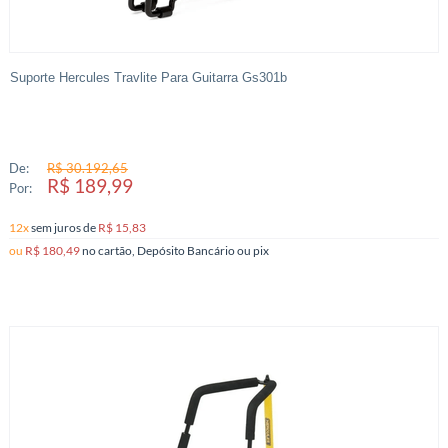
Suporte Hercules Travlite Para Guitarra Gs301b
De:
R$ 30.192,65
R$ 189,99
Por:
12x
sem juros
de
R$ 15,83
ou
R$ 180,49
no cartão, Depósito Bancário ou pix