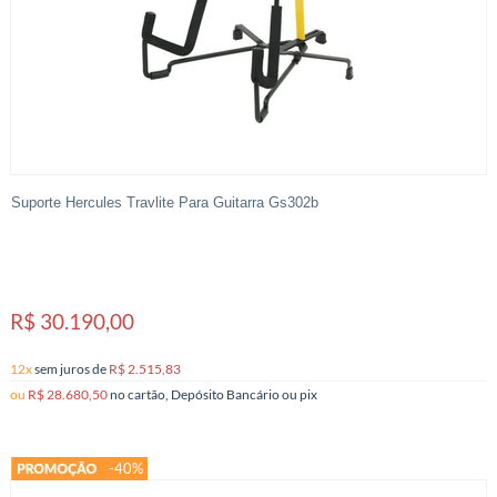
Suporte Hercules Travlite Para Guitarra Gs302b
R$ 30.190,00
12x
sem juros
de
R$ 2.515,83
ou
R$ 28.680,50
no cartão, Depósito Bancário ou pix
-40%