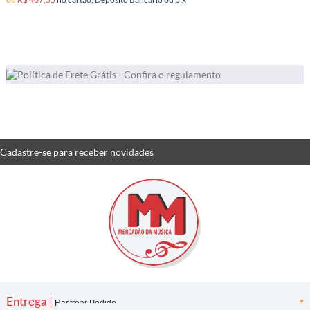
5
Produtos
Cadastre-se
para receber
novidades
Entrega |
Rastrear Pedido