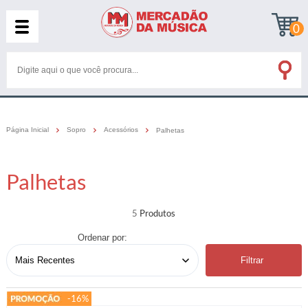
0
Página Inicial
Sopro
Acessórios
Palhetas
Palhetas
5
Ordenar por:
Filtrar
-16%