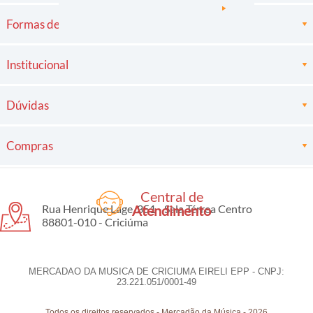
Formas de pagamento
Institucional
Dúvidas
Compras
Central de
Rua Henrique Lage, 351 - Sala Térrea Centro
Atendimento
88801-010 - Criciúma
MERCADAO DA MUSICA DE CRICIUMA EIRELI EPP - CNPJ:
23.221.051/0001-49
Todos os direitos reservados
-
Mercadão da Música
-
2026