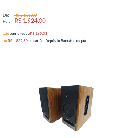
De:
R$ 2.665,00
R$ 1.924,00
Por:
12x
sem juros
de
R$ 160,33
ou
R$ 1.827,80
no cartão, Depósito Bancário ou pix