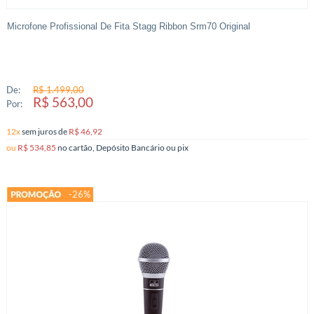
Microfone Profissional De Fita Stagg Ribbon Srm70 Original
De:
R$ 1.499,00
R$ 563,00
Por:
12x
sem juros
de
R$ 46,92
ou
R$ 534,85
no cartão, Depósito Bancário ou pix
-26%