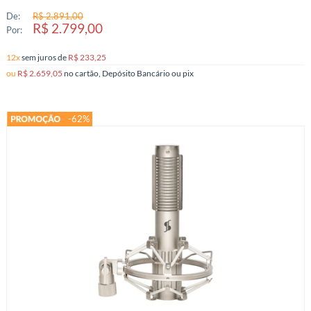
De:
R$ 2.891,00
R$ 2.799,00
Por:
12x
sem juros
de
R$ 233,25
ou
R$ 2.659,05
no cartão, Depósito Bancário ou pix
-62%