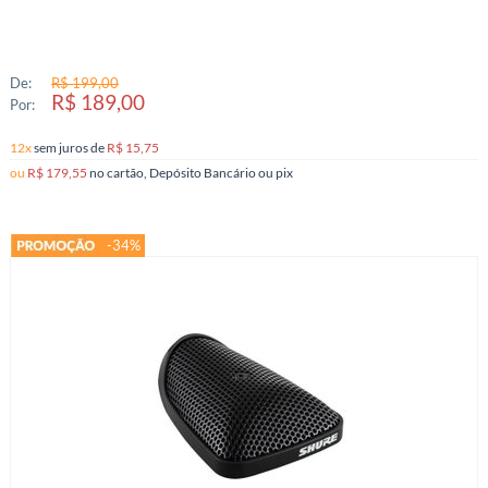
De:
R$ 199,00
R$ 189,00
Por:
12x
sem juros
de
R$ 15,75
ou
R$ 179,55
no cartão, Depósito Bancário ou pix
-34%