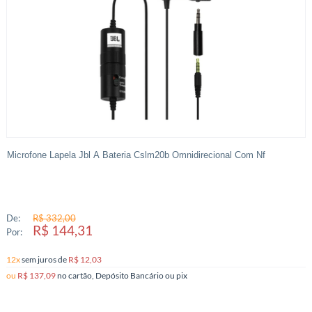
Microfone Lapela Jbl A Bateria Cslm20b Omnidirecional Com Nf
De:
R$ 332,00
R$ 144,31
Por:
12x
sem juros
de
R$ 12,03
ou
R$ 137,09
no cartão, Depósito Bancário ou pix