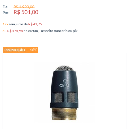
De:
R$ 1.990,00
R$ 501,00
Por:
12x
sem juros
de
R$ 41,75
ou
R$ 475,95
no cartão, Depósito Bancário ou pix
-46%