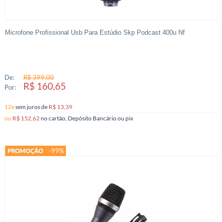
Microfone Profissional Usb Para Estúdio Skp Podcast 400u Nf
De:
R$ 399,00
R$ 160,65
Por:
12x
sem juros
de
R$ 13,39
ou
R$ 152,62
no cartão, Depósito Bancário ou pix
-99%