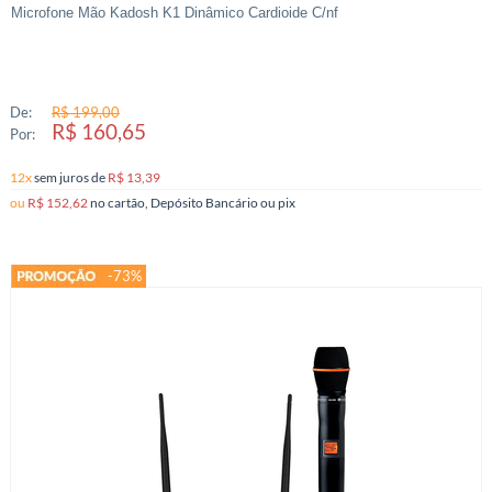
Microfone Mão Kadosh K1 Dinâmico Cardioide C/nf
De:
R$ 199,00
R$ 160,65
Por:
12x
sem juros
de
R$ 13,39
ou
R$ 152,62
no cartão, Depósito Bancário ou pix
-73%