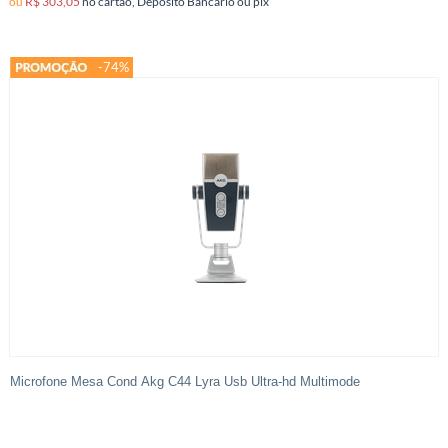
ou
R$ 303,05
no cartão, Depósito Bancário ou pix
-74%
Microfone Mesa Cond Akg C44 Lyra Usb Ultra-hd Multimode