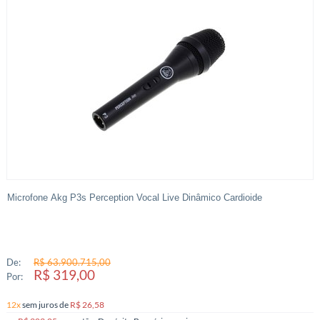
Microfone Akg P3s Perception Vocal Live Dinâmico Cardioide
De:
R$ 63.900.715,00
R$ 319,00
Por:
12x
sem juros
de
R$ 26,58