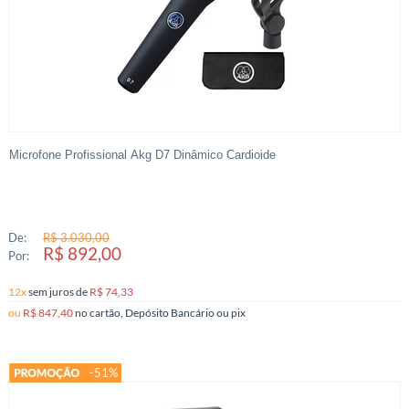
Microfone Profissional Akg D7 Dinâmico Cardioide
De:
R$ 3.030,00
R$ 892,00
Por:
12x
sem juros
de
R$ 74,33
ou
R$ 847,40
no cartão, Depósito Bancário ou pix
-51%