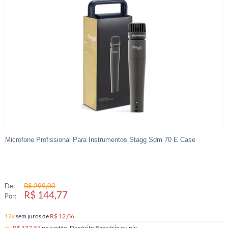
Microfone Profissional Para Instrumentos Stagg Sdm 70 E Case
De:
R$ 299,00
R$ 144,77
Por:
12x
sem juros
de
R$ 12,06
ou
R$ 137,53
no cartão, Depósito Bancário ou pix