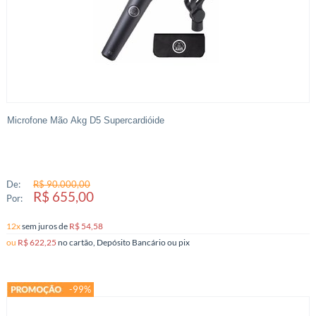
Microfone Mão Akg D5 Supercardióide
De:
R$ 90.000,00
R$ 655,00
Por:
12x
sem juros
de
R$ 54,58
ou
R$ 622,25
no cartão, Depósito Bancário ou pix
-99%