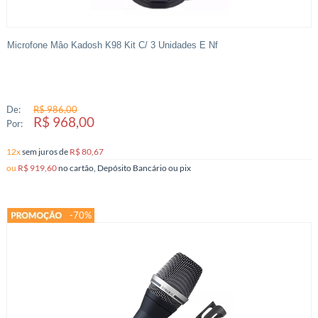
Microfone Mâo Kadosh K98 Kit C/ 3 Unidades E Nf
De:
R$ 986,00
R$ 968,00
Por:
12x
sem juros
de
R$ 80,67
ou
R$ 919,60
no cartão, Depósito Bancário ou pix
-70%