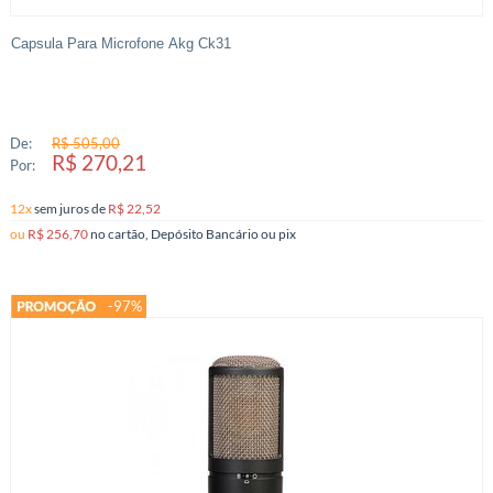
Capsula Para Microfone Akg Ck31
De:
R$ 505,00
R$ 270,21
Por:
12x
sem juros
de
R$ 22,52
ou
R$ 256,70
no cartão, Depósito Bancário ou pix
-97%