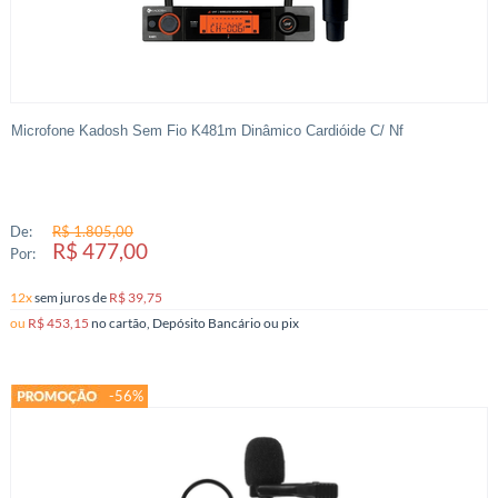
Microfone Kadosh Sem Fio K481m Dinâmico Cardióide C/ Nf
De:
R$ 1.805,00
R$ 477,00
Por:
12x
sem juros
de
R$ 39,75
ou
R$ 453,15
no cartão, Depósito Bancário ou pix
-56%