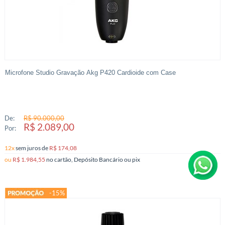
Microfone Studio Gravação Akg P420 Cardioide com Case
De:
R$ 90.000,00
R$ 2.089,00
Por:
12x
sem juros
de
R$ 174,08
ou
R$ 1.984,55
no cartão, Depósito Bancário ou pix
-15%