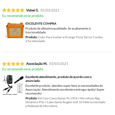
Volnei S.
05/03/2021
Eu recomendo esse produto.
EXCELENTE COMPRA
Produto de altíssima qualidade, do acabamento à
funcionalidade.
Produto:
Cubo Para Guitarra Orange Tinny Terror Combo
15w Valvulado
Associação M.
03/03/2021
Eu recomendo esse produto.
Excelente atendimento, produto de acordo com o
anunciado.
Excelente produto, atendeu super bem as necessidades da
Associação. Atendimento excelente e entrega rápida! Super
recomendo!
Produto:
Kit Com Caixa Staner Ps 1501+ Microfone Akg
Dinâmico P3s + Cabo Santo Ângelo XLR 10 Metros montado
e Pedestal de Microfone