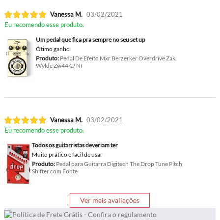
Vanessa M.
03/02/2021
Eu recomendo esse produto.
Um pedal que fica pra sempre no seu set up
Ótimo ganho
Produto:
Pedal De Efeito Mxr Berzerker Overdrive Zak
Wylde Zw44 C/ Nf
Vanessa M.
03/02/2021
Eu recomendo esse produto.
Todos os guitarristas deveriam ter
Muito prático e facil de usar
Produto:
Pedal para Guitarra Digitech The Drop Tune Pitch
Shifter com Fonte
Ver mais avaliações