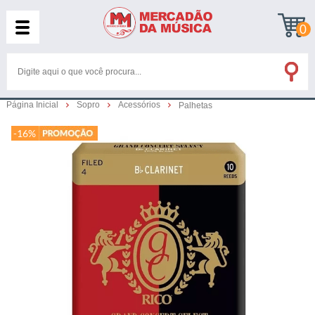
0
Página Inicial
Sopro
Acessórios
Palhetas
-16%