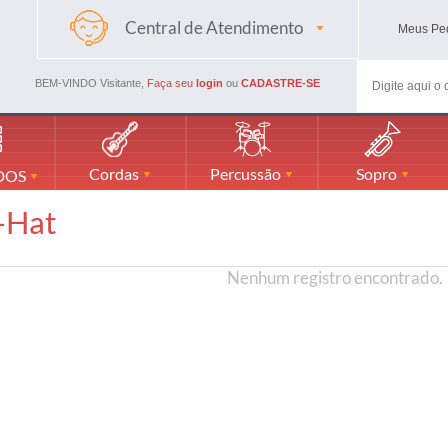
Central de Atendimento
Meus
Pe
(48) 3045-4661
(48) 988594116
BEM-VINDO Visitante,
Faça seu
login
ou
CADASTRE-SE
mercadaodamusicaml@gmail.com
Cordas
Percussão
Sopro
DOS
-Hat
Nenhum registro encontrado.