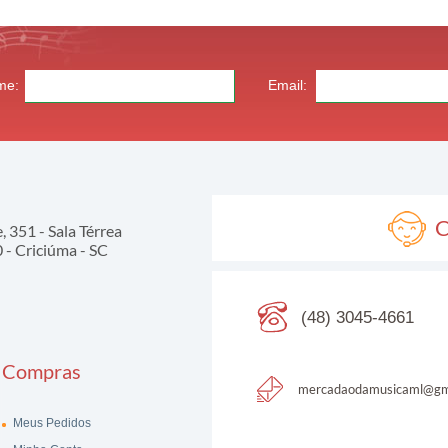
me:
Email:
C
 351 - Sala Térrea
- Criciúma - SC
(48) 3045-4661
Compras
mercadaodamusicaml@gm
Meus Pedidos