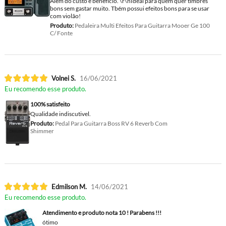
Além do custo e benefício. \r\nIdeal para quem quer timbres
bons sem gastar muito. Tbém possui efeitos bons para se usar
com violão!
Produto:
Pedaleira Multi Efeitos Para Guitarra Mooer Ge 100
C/ Fonte
Volnei S.
16/06/2021
Eu recomendo esse produto.
100% satisfeito
Qualidade indiscutivel.
Produto:
Pedal Para Guitarra Boss RV 6 Reverb Com
Shimmer
Edmilson M.
14/06/2021
Eu recomendo esse produto.
Atendimento e produto nota 10 ! Parabens !!!
ótimo