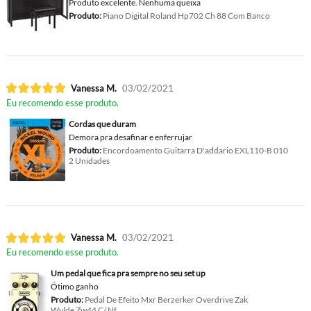
Produto excelente. Nenhuma queixa
Produto:
Piano Digital Roland Hp702 Ch 88 Com Banco
Vanessa M.
03/02/2021
Eu recomendo esse produto.
Cordas que duram
Demora pra desafinar e enferrujar
Produto:
Encordoamento Guitarra D'addario EXL110-B 010
2 Unidades
Vanessa M.
03/02/2021
Eu recomendo esse produto.
Um pedal que fica pra sempre no seu set up
Ótimo ganho
Produto:
Pedal De Efeito Mxr Berzerker Overdrive Zak
Wylde Zw44 C/ Nf