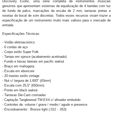
Discovery Exotic, uma série completa de instrumentos musicais
genuínos que apresentam sistemas de equalização de 4 bandas com luz
de fundo de palco, marcações da escala de 2 mm, tarraxas pretas e
rosetas do bocal de som discretas. Todos esses recursos visam trazer a
especificação de um instrumento muito mais valioso para o mercado de
entrada.
Especificações Técnicas:
- Violão eletroacústico
- 6 cordas de aço
- Corpo estilo Super Folk
- Tampo em spruce (acabamento acetinado)
- Fundo e faixas laterais em pacific walnut
- Braço em mahogany
- Escala em eboncore
- 20 trastes estilo vintage
- Nut c/ largura de 1,693" (43mm)
- Escala com 25,5" (650mm)
- Ponte em black walnut
- Tarraxas Die-Cast cromadas
- Captação Tanglewood TW-EX4 c/ afinador embutido
- Controles de: volume / grave / medio / agudo e presence
- Encordoamento : Bronze light (.012 - .053)