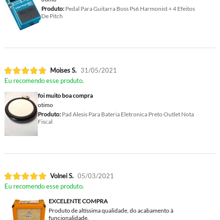
Produto:
Pedal Para Guitarra Boss Ps6 Harmonist + 4 Efeitos
De Pitch
Moises S.
31/05/2021
Eu recomendo esse produto.
foi muito boa compra
otimo
Produto:
Pad Alesis Para Bateria Eletronica Preto Outlet Nota
Fiscal
Volnei S.
05/03/2021
Eu recomendo esse produto.
EXCELENTE COMPRA
Produto de altíssima qualidade, do acabamento à
funcionalidade.