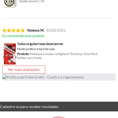
Wylde Zw44 C/ Nf
Vanessa M.
03/02/2021
Eu recomendo esse produto.
Todos os guitarristas deveriam ter
Muito prático e facil de usar
Produto:
Pedal para Guitarra Digitech The Drop Tune Pitch
Shifter com Fonte
Ver mais avaliações
Cadastre-se
para receber
novidades