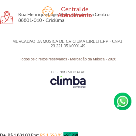
Central de
Rua Henrique Lage, 351 - Sala Térrea Centro
Atendimento
88801-010 - Criciúma
MERCADAO DA MUSICA DE CRICIUMA EIRELI EPP - CNPJ:
23.221.051/0001-49
Todos os direitos reservados
-
Mercadão da Música
-
2026
Comprar
De:
R$ 1.881,00
Por:
R$ 1.598,85