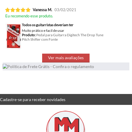
Vanessa M.
03/02/2021
Eu recomendo esse produto.
Todos os guitarristas deveriam ter
Muito prático e facil de usar
Produto:
Pedal para Guitarra Digitech The Drop Tune
Pitch Shifter com Fonte
Ver mais avaliações
Cadastre-se
para receber
novidades