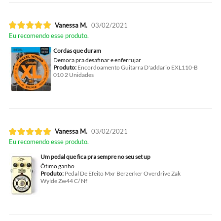
Vanessa M.
03/02/2021
Eu recomendo esse produto.
Cordas que duram
Demora pra desafinar e enferrujar
Produto:
Encordoamento Guitarra D'addario EXL110-B
010 2 Unidades
Vanessa M.
03/02/2021
Eu recomendo esse produto.
Um pedal que fica pra sempre no seu set up
Ótimo ganho
Produto:
Pedal De Efeito Mxr Berzerker Overdrive Zak
Wylde Zw44 C/ Nf