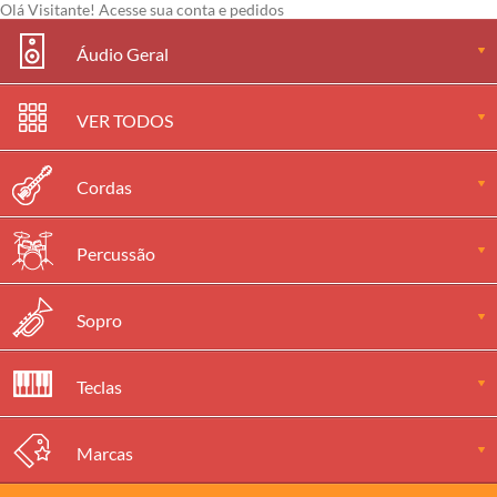
Olá Visitante!
Acesse sua conta e pedidos
Áudio Geral
VER TODOS
Cordas
Percussão
Sopro
Teclas
Marcas