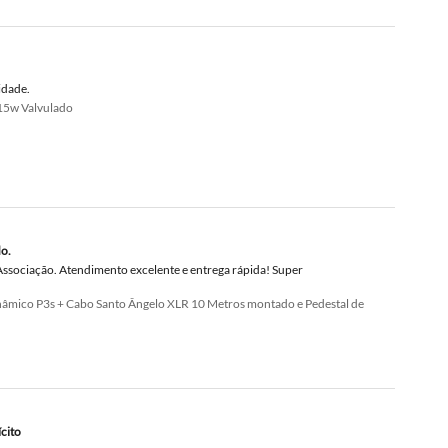
idade.
15w Valvulado
o.
ssociação. Atendimento excelente e entrega rápida! Super
nâmico P3s + Cabo Santo Ângelo XLR 10 Metros montado e Pedestal de
cito