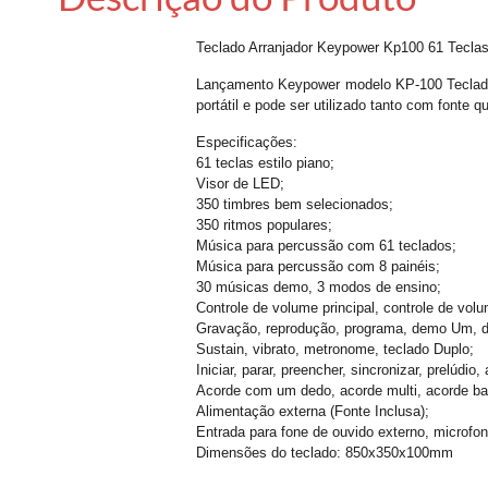
Teclado Arranjador Keypower Kp100 61 Tecla
Lançamento Keypower modelo KP-100 Teclado ar
portátil e pode ser utilizado tanto com fonte
Especificações:
61 teclas estilo piano;
Visor de LED;
350 timbres bem selecionados;
350 ritmos populares;
Música para percussão com 61 teclados;
Música para percussão com 8 painéis;
30 músicas demo, 3 modos de ensino;
Controle de volume principal, controle de vo
Gravação, reprodução, programa, demo Um, 
Sustain, vibrato, metronome, teclado Duplo;
Iniciar, parar, preencher, sincronizar, prelúdio, 
Acorde com um dedo, acorde multi, acorde ba
Alimentação externa (Fonte Inclusa);
Entrada para fone de ouvido externo, microfon
Dimensões do teclado: 850x350x100mm