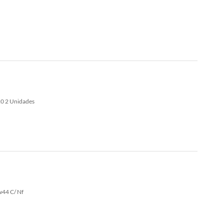
0 2 Unidades
w44 C/ Nf