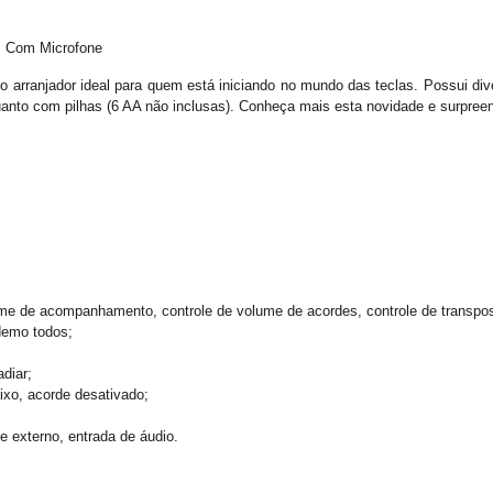
s Com Microfone
ranjador ideal para quem está iniciando no mundo das teclas. Possui diver
 quanto com pilhas (6 AA não inclusas). Conheça mais esta novidade e surpree
lume de acompanhamento, controle de volume de acordes, controle de transpos
demo todos;
adiar;
ixo, acorde desativado;
e externo, entrada de áudio.