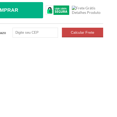
MPRAR
razo