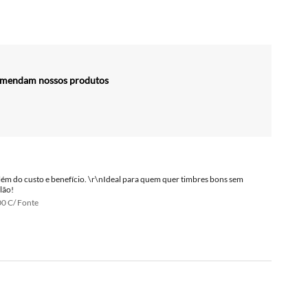
comendam nossos produtos
 Além do custo e benefício. \r\nIdeal para quem quer timbres bons sem
lão!
00 C/ Fonte