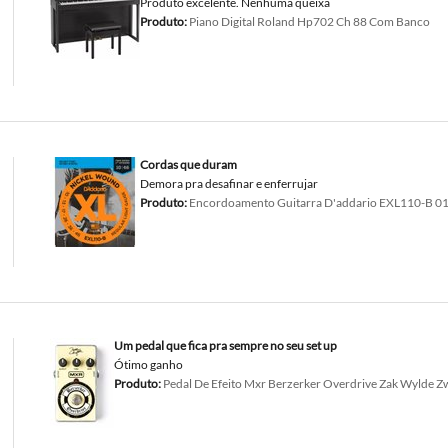
Produto excelente. Nenhuma queixa
Produto:
Piano Digital Roland Hp702 Ch 88 Com Banco
Cordas que duram
Demora pra desafinar e enferrujar
Produto:
Encordoamento Guitarra D'addario EXL110-B 01
Um pedal que fica pra sempre no seu set up
Ótimo ganho
Produto:
Pedal De Efeito Mxr Berzerker Overdrive Zak Wylde Z