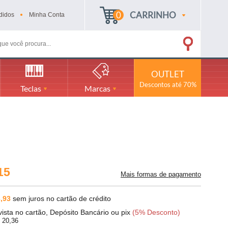
0
CARRINHO
didos
Minha
Conta
OUTLET
Descontos até 70%
Teclas
Marcas
15
Mais formas de pagamento
,93
sem juros no cartão de crédito
vista no cartão, Depósito Bancário ou pix
(5% Desconto)
 20,36