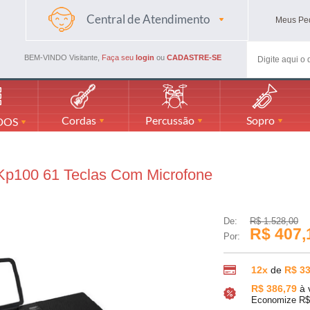
Central de Atendimento
Meus
Pe
(48) 3045-4661
(48) 988594116
BEM-VINDO Visitante,
Faça seu
login
ou
CADASTRE-SE
mercadaodamusicaml@gmail.com
Cordas
Percussão
Sopro
DOS
Kp100 61 Teclas Com Microfone
De:
R$ 1.528,00
R$ 407,
Por:
12x
de
R$ 33
R$ 386,79
à 
Economize R$