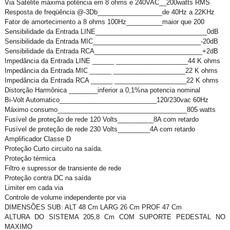
Via Satélite máxima potência em 8 ohms e 240VAC__200watts RMS
Resposta de freqüência @-3Db__________________de 40Hz a 22KHz
Fator de amortecimento a 8 ohms 100Hz__________maior que 200
Sensibilidade da Entrada LINE_______________________________0dB
Sensibilidade da Entrada MIC______________________________-20dB
Sensibilidade da Entrada RCA______________________________+2dB
Impedância da Entrada LINE ______ ____________________44 K ohms
Impedância da Entrada MIC ______ ____________________22 K ohms
Impedância da Entrada RCA ______ ____________________22 K ohms
Distorção Harmônica ________inferior a 0,1%na potencia nominal
Bi-Volt Automatico___________________________120/230vac 60Hz
Máximo consumo____________________________________805 watts
Fusível de proteção de rede 120 Volts__________8A com retardo
Fusível de proteção de rede 230 Volts_________4A com retardo
Amplificador Classe D
Proteção Curto circuito na saída.
Proteção térmica
Filtro e supressor de transiente de rede
Proteção contra DC na saída
Limiter em cada via
Controle de volume independente por via
DIMENSÕES SUB: ALT 48 Cm LARG 26 Cm PROF 47 Cm
ALTURA DO SISTEMA 205,8 Cm COM SUPORTE PEDESTAL NO
MAXIMO