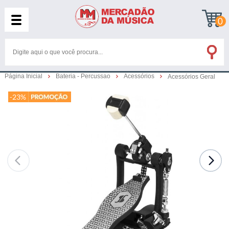
0
Página Inicial
Bateria - Percussao
Acessórios
Acessórios Geral
-23%