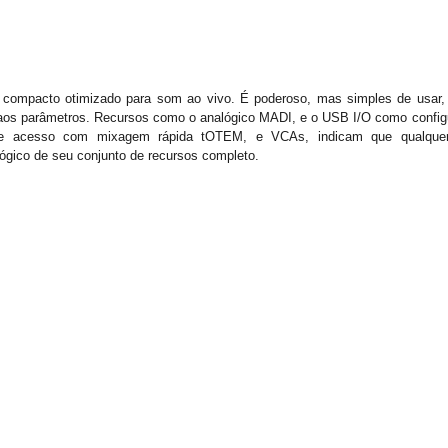
 compacto otimizado para som ao vivo. É poderoso, mas simples de usar, c
 aos parâmetros. Recursos como o analógico MADI, e o USB I/O como configu
s de acesso com mixagem rápida tOTEM, e VCAs, indicam que qualquer
lógico de seu conjunto de recursos completo.