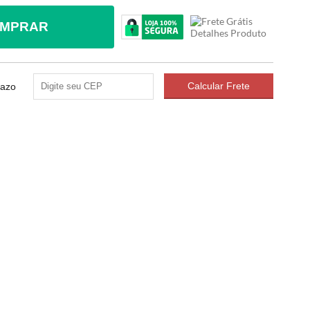
MPRAR
razo