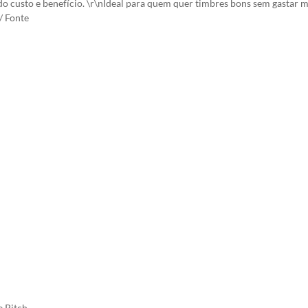
 do custo e benefício. \r\nIdeal para quem quer timbres bons sem gastar 
/ Fonte
e Pitch