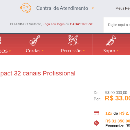
Central de Atendimento
Meus
Pe
(48) 3045-4661
(48) 988594116
BEM-VINDO Visitante,
Faça seu
login
ou
CADASTRE-SE
mercadaodamusicaml@gmail.com
Cordas
Percussão
Sopro
DOS
act 32 canais Profissional
De:
R$ 90.000,00
R$ 33.0
Por:
12x
de
R$ 2.
R$ 31.350,0
Economize R$