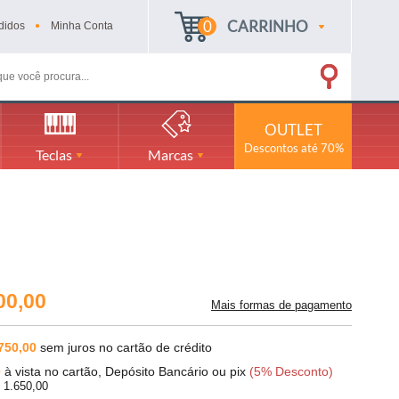
0
CARRINHO
didos
Minha
Conta
OUTLET
Descontos até 70%
Teclas
Marcas
00,00
Mais formas de pagamento
750,00
sem juros no cartão de crédito
0
à vista no cartão, Depósito Bancário ou pix
(5% Desconto)
 1.650,00