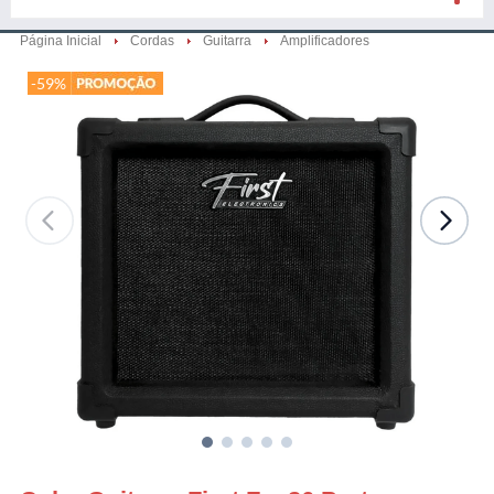
Página Inicial
Cordas
Guitarra
Amplificadores
-59%