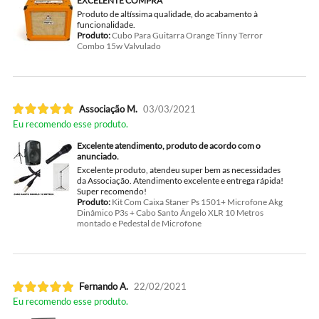
EXCELENTE COMPRA
Produto de altíssima qualidade, do acabamento à
funcionalidade.
Produto:
Cubo Para Guitarra Orange Tinny Terror
Combo 15w Valvulado
Associação M.
03/03/2021
Eu recomendo esse produto.
Excelente atendimento, produto de acordo com o
anunciado.
Excelente produto, atendeu super bem as necessidades
da Associação. Atendimento excelente e entrega rápida!
Super recomendo!
Produto:
Kit Com Caixa Staner Ps 1501+ Microfone Akg
Dinâmico P3s + Cabo Santo Ângelo XLR 10 Metros
montado e Pedestal de Microfone
Fernando A.
22/02/2021
Eu recomendo esse produto.