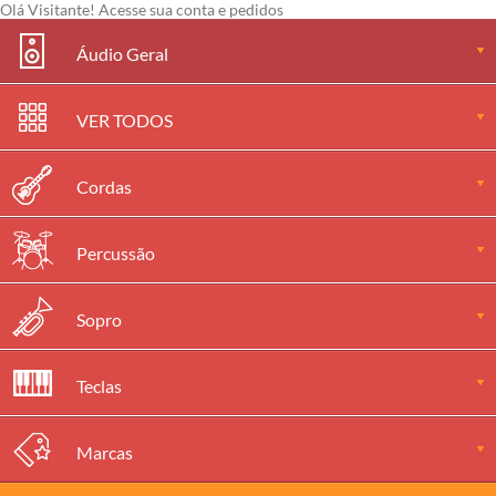
Olá Visitante!
Acesse sua conta e pedidos
Áudio Geral
VER TODOS
Cordas
Percussão
Sopro
Teclas
Marcas