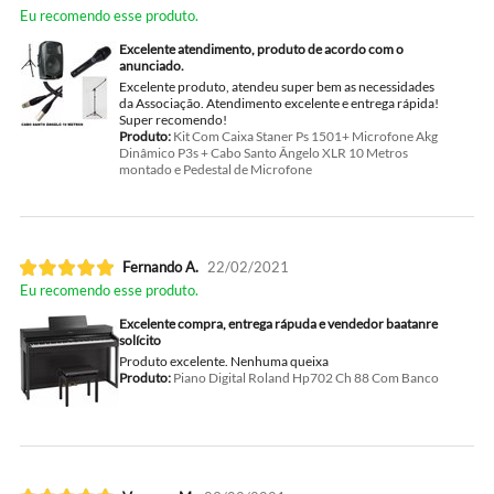
Eu recomendo esse produto.
Excelente atendimento, produto de acordo com o
anunciado.
Excelente produto, atendeu super bem as necessidades
da Associação. Atendimento excelente e entrega rápida!
Super recomendo!
Produto:
Kit Com Caixa Staner Ps 1501+ Microfone Akg
Dinâmico P3s + Cabo Santo Ângelo XLR 10 Metros
montado e Pedestal de Microfone
Fernando A.
22/02/2021
Eu recomendo esse produto.
Excelente compra, entrega rápuda e vendedor baatanre
solícito
Produto excelente. Nenhuma queixa
Produto:
Piano Digital Roland Hp702 Ch 88 Com Banco