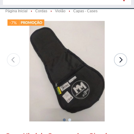
Página Inicial
Cordas
Violão
Capas - Cases
-7%