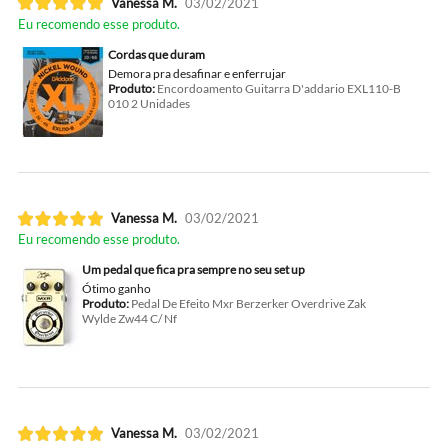
Vanessa M.
03/02/2021
Eu recomendo esse produto.
Cordas que duram
Demora pra desafinar e enferrujar
Produto:
Encordoamento Guitarra D'addario EXL110-B
010 2 Unidades
Vanessa M.
03/02/2021
Eu recomendo esse produto.
Um pedal que fica pra sempre no seu set up
Ótimo ganho
Produto:
Pedal De Efeito Mxr Berzerker Overdrive Zak
Wylde Zw44 C/ Nf
Vanessa M.
03/02/2021