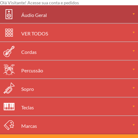
Olá Visitante!
Acesse sua conta e pedidos
Áudio Geral
VER TODOS
Cordas
Percussão
Sopro
Teclas
Marcas