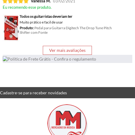
Vanessa M.
03/02/2021
Eu recomendo esse produto.
Todos os guitarristas deveriam ter
Muito prático e facil de usar
Produto:
Pedal para Guitarra Digitech The Drop Tune Pitch
Shifter com Fonte
Ver mais avaliações
Cadastre-se
para receber
novidades