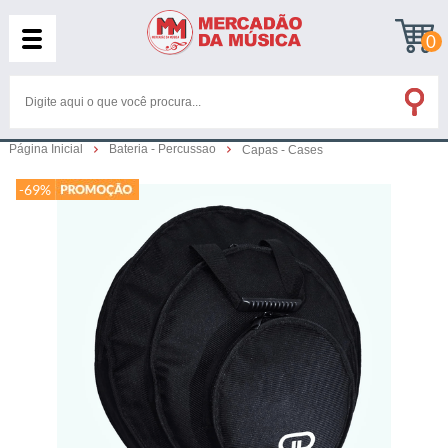
0
Página Inicial
Bateria - Percussao
Capas - Cases
-69%