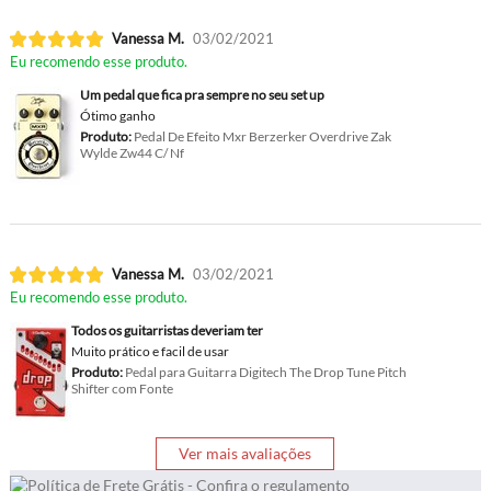
Vanessa M.
03/02/2021
Eu recomendo esse produto.
Um pedal que fica pra sempre no seu set up
Ótimo ganho
Produto:
Pedal De Efeito Mxr Berzerker Overdrive Zak
Wylde Zw44 C/ Nf
Vanessa M.
03/02/2021
Eu recomendo esse produto.
Todos os guitarristas deveriam ter
Muito prático e facil de usar
Produto:
Pedal para Guitarra Digitech The Drop Tune Pitch
Shifter com Fonte
Ver mais avaliações