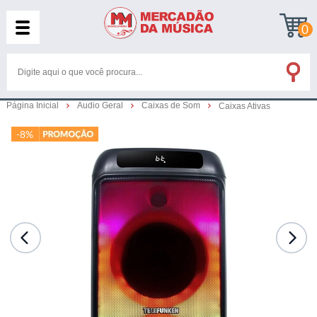
0
Página Inicial
Audio Geral
Caixas de Som
Caixas Ativas
-8%