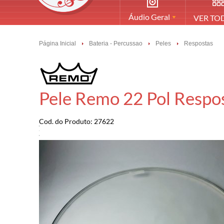
Áudio Geral
VER TO
Página Inicial
Bateria - Percussao
Peles
Respostas
Pele Remo 22 Pol Respo
Cod. do Produto: 27622