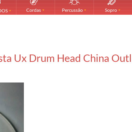
Cordas
Percussão
Sopro
DOS
sta Ux Drum Head China Outl