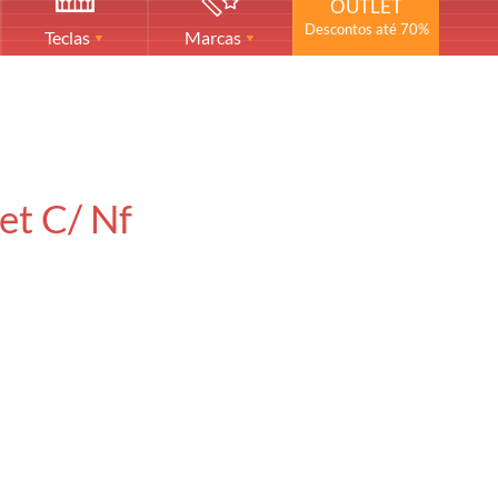
OUTLET
Descontos até 70%
Teclas
Marcas
et C/ Nf