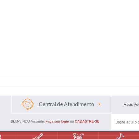
Central de Atendimento
Meus
Pe
(48) 3045-4661
(48) 988594116
BEM-VINDO Visitante,
Faça seu
login
ou
CADASTRE-SE
mercadaodamusicaml@gmail.com