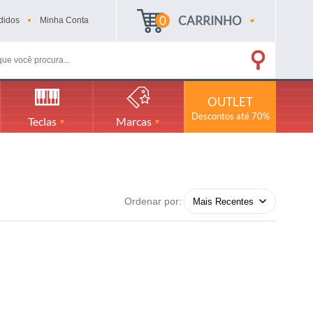
0
CARRINHO
didos
Minha
Conta
OUTLET
Descontos até 70%
Teclas
Marcas
Ordenar por: