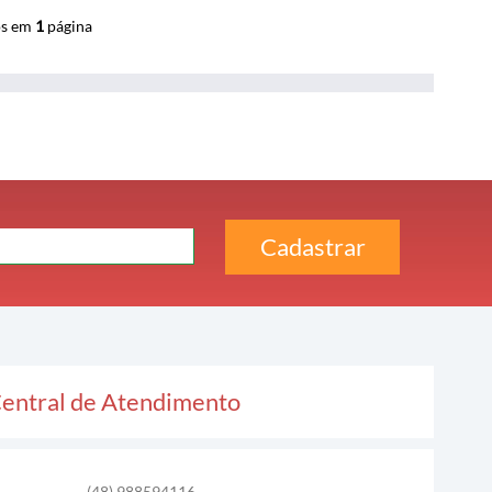
os em
1
página
entral de Atendimento
(48) 988594116