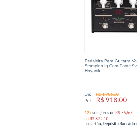
Pedaleira Para Guitarra Vo
Stomplab Ig Com Fonte 9v
Hayonik
De:
R$ 1.786,00
R$ 918,00
Por:
12x
sem juros
de
R$ 76,50
ou
R$ 872,10