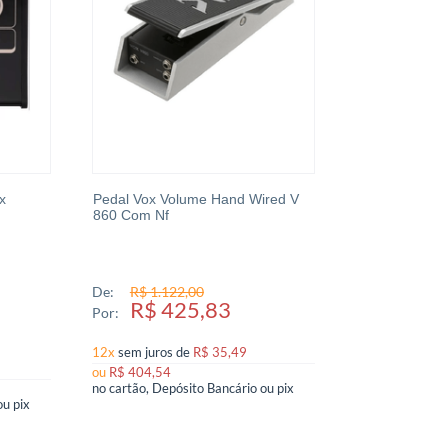
x
Pedal Vox Volume Hand Wired V
860 Com Nf
De:
R$ 1.122,00
R$ 425,83
Por:
12x
sem juros
de
R$ 35,49
ou
R$ 404,54
no cartão, Depósito Bancário ou pix
no cartão, Depósito Bancário ou pix