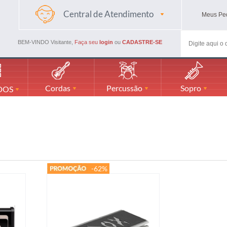
Central de Atendimento
Meus
Pe
(48) 3045-4661
(48) 988594116
BEM-VINDO Visitante,
Faça seu
login
ou
CADASTRE-SE
mercadaodamusicaml@gmail.com
Cordas
Percussão
Sopro
DOS
-62%