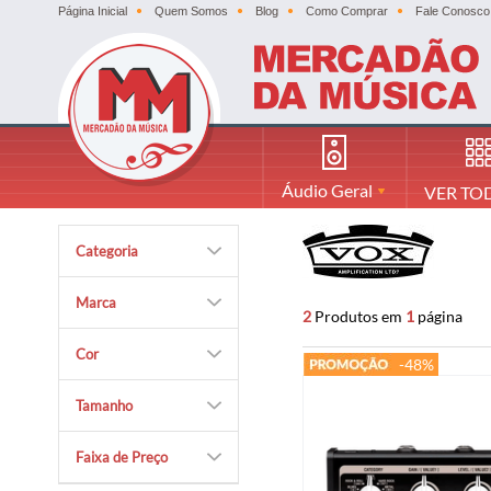
Página Inicial
Quem Somos
Blog
Como Comprar
Fale Conosco
Áudio Geral
VER TO
Categoria
Marca
2
Produtos em
1
página
Cor
-48%
Tamanho
Faixa de Preço