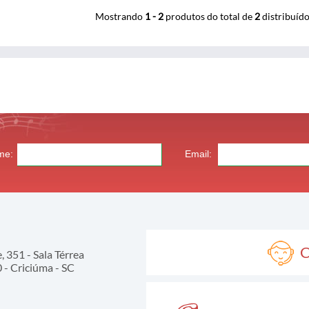
Mostrando
1 - 2
produtos do total de
2
distribuíd
me:
Email:
C
 351 - Sala Térrea
- Criciúma - SC