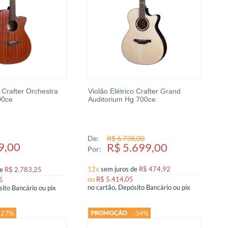
o Crafter Orchestra
Violão Elétrico Crafter Grand
00ce
Auditorium Hg 700ce
De:
R$ 6.738,00
9,00
R$ 5.699,00
Por:
12x
sem juros
de
R$ 474,92
de
R$ 2.783,25
ou
R$ 5.414,05
5
no cartão, Depósito Bancário ou pix
no cartão, Depósito Bancário ou pix
-27%
-34%