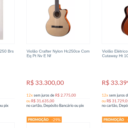
 250 Brs
Violão Crafter Nylon Hc250ce Com
Violão Elétric
Eq Pt Nv E Nf
Cutaway Ht 1
R$ 33.300,00
R$ 33.39
12x
sem juros
de
R$ 2.775,00
12x
sem juros
ou
R$ 31.635,00
ou
R$ 31.729,0
no cartão, Depósito Bancário ou pix
no cartão, Depósito Bancário ou pix
-29%