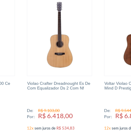
500 Ce
Violao Crafter Dreadnought Es De
Voltar Violao 
Com Equalizador Ds 2 Com Nf
Mind D Presti
De:
R$ 9.103,00
De:
R$ 9.544
R$ 6.418,00
R$ 6.
Por:
Por:
12x
sem juros
de
R$ 534,83
12x
sem juros