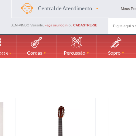
Central de Atendimento
Meus
Pe
(48) 3045-4661
(48) 988594116
BEM-VINDO Visitante,
Faça seu
login
ou
CADASTRE-SE
mercadaodamusicaml@gmail.com
Cordas
Percussão
Sopro
DOS