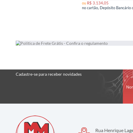
ou
R$ 3.134,05
Cadastre-se
para receber
novidades
No
Rua Henrique Lage,