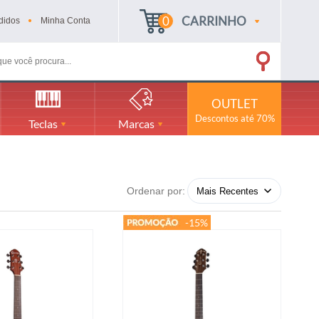
0
CARRINHO
didos
Minha
Conta
OUTLET
Descontos até 70%
Teclas
Marcas
Ordenar por:
-15%