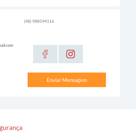
(48) 988594116
ail.com
Enviar Mensagem
gurança