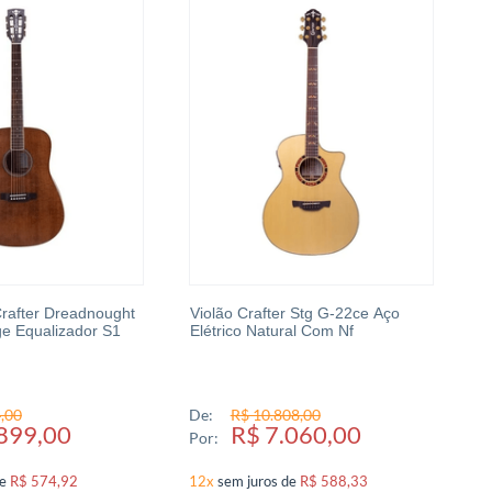
Crafter Dreadnought
Violão Crafter Stg G-22ce Aço
ge Equalizador S1
Elétrico Natural Com Nf
,00
De:
R$ 10.808,00
899,00
R$ 7.060,00
Por:
de
R$ 574,92
12x
sem juros
de
R$ 588,33