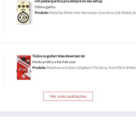
Um pedal que fica pra sempre no seu set up
Ótimo ganho
Produto:
Pedal De Efeito Mxr Berzerker Overdrive Zak Wylde Z
Todos os guitarristas deveriam ter
Muito prático e facil de usar
Produto:
Pedal para Guitarra Digitech The Drop Tune Pitch Shifte
Ver mais avaliações