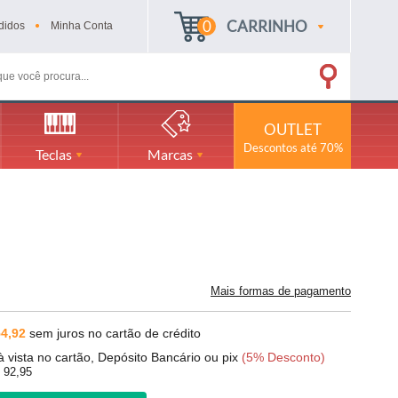
0
CARRINHO
didos
Minha
Conta
OUTLET
Descontos até 70%
Teclas
Marcas
0
Mais formas de pagamento
4,92
sem juros no cartão de crédito
à vista no cartão, Depósito Bancário ou pix
(5% Desconto)
 92,95