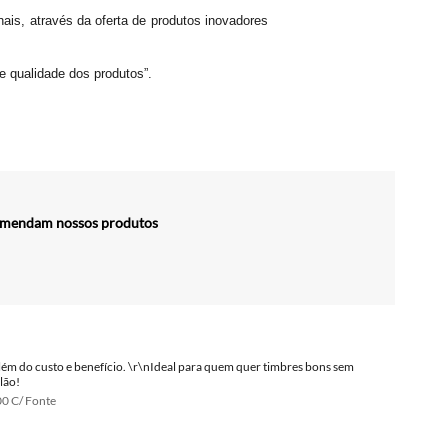
ais, através da oferta de produtos inovadores
e qualidade dos produtos”.
comendam nossos produtos
 Além do custo e benefício. \r\nIdeal para quem quer timbres bons sem
lão!
00 C/ Fonte