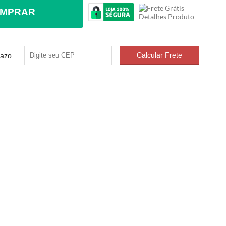
MPRAR
razo