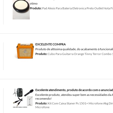
otimo
Produto:
Pad Alesis Para Bateria Eletronica Preto Outlet Nota Fi
EXCELENTE COMPRA
Produto de altíssima qualidade, do acabamento à funcional
Produto:
Cubo Para Guitarra Orange Tinny Terror Combo 
Excelente atendimento, produto de acordo com o anunciad
Excelente produto, atendeu super bem as necessidades da A
recomendo!
Produto:
Kit Com Caixa Staner Ps 1501+ Microfone Akg Di
Microfone