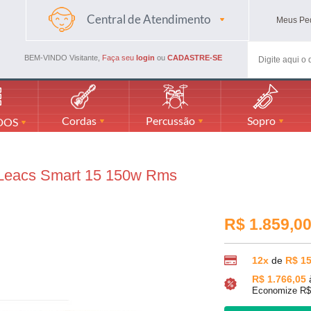
Central de Atendimento
Meus
Pe
(48) 3045-4661
(48) 988594116
BEM-VINDO Visitante,
Faça seu
login
ou
CADASTRE-SE
mercadaodamusicaml@gmail.com
Cordas
Percussão
Sopro
DOS
 Leacs Smart 15 150w Rms
R$ 1.859,0
12x
de
R$ 15
R$ 1.766,05
Economize R$