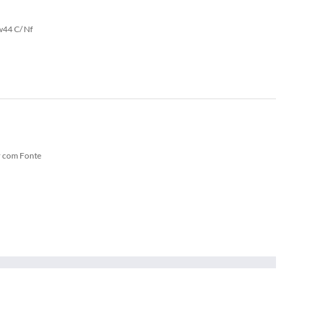
w44 C/ Nf
r com Fonte