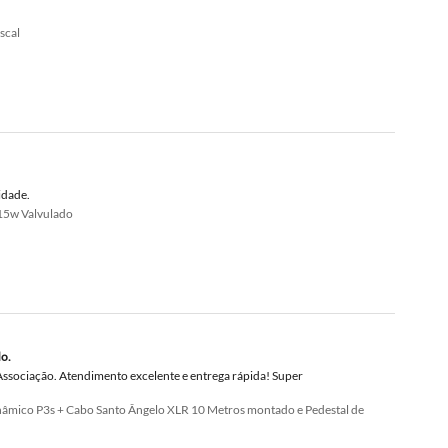
scal
idade.
15w Valvulado
o.
ssociação. Atendimento excelente e entrega rápida! Super
nâmico P3s + Cabo Santo Ângelo XLR 10 Metros montado e Pedestal de