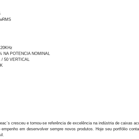
S
 wRMS
 20KHz
1% NA POTENCIA NOMINAL
/ 50 VERTICAL
IK
eac`s cresceu e tornou-se referência de excelência na indústria de caixas ac
 empenho em desenvolver sempre novos produtos. Hoje seu portfólio conta 
il.