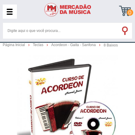
0
Página Inicial
Teclas
Acordeon - Gaita - Sanfona
8 Baixos